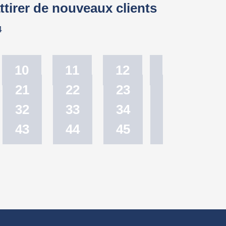
ttirer de nouveaux clients
4
10
11
12
21
22
23
32
33
34
43
44
45