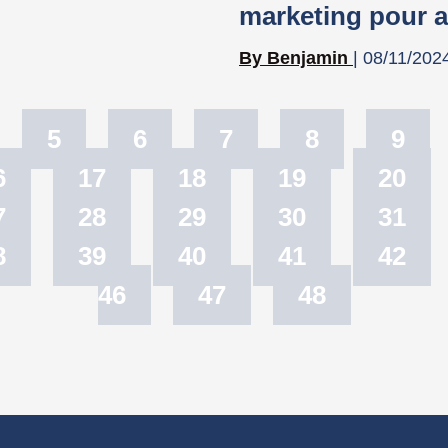
marketing pour a
Benjamin
08/11/202
5
6
7
8
9
6
17
18
19
20
7
28
29
30
31
8
39
40
41
42
46
47
48