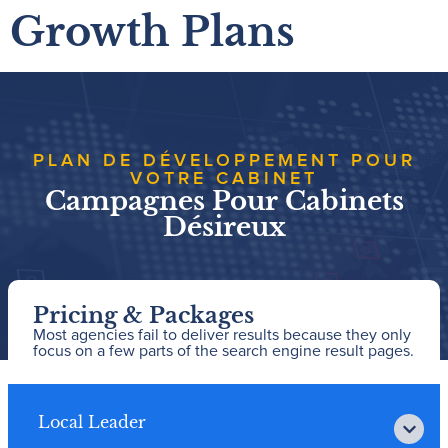
Growth Plans
PLAN DE DÉVELOPPEMENT POUR
VOTRE CABINET
Campagnes Pour Cabinets
Désireux
Pricing & Packages
Most agencies fail to deliver results because they only
focus on a few parts of the search engine result pages.
Local Leader