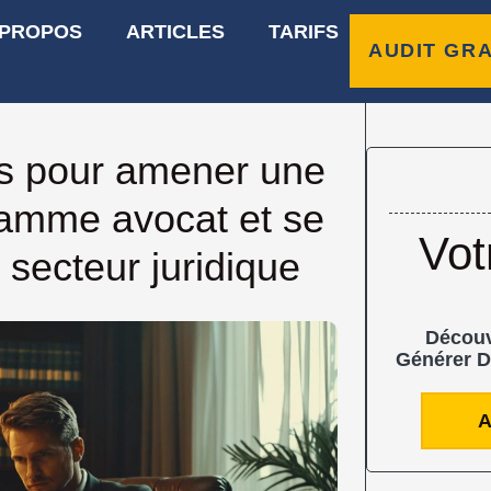
 PROPOS
ARTICLES
TARIFS
AUDIT GRA
es pour amener une
gamme avocat et se
Vot
secteur juridique
Découv
Générer D
A