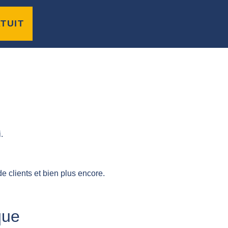
lients dans un cabinet
TUIT
.
 clients et bien plus encore.
que