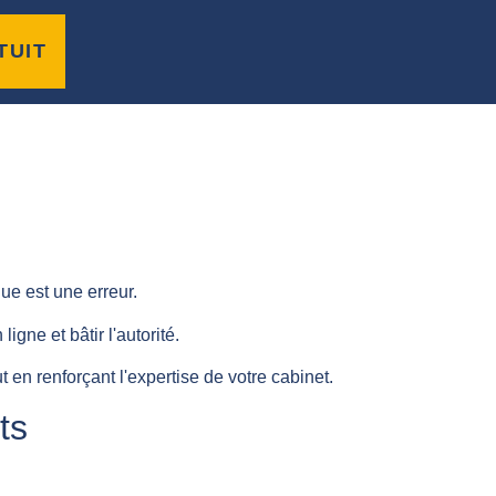
avocats attirent des
TUIT
ue est une erreur.
gne et bâtir l'autorité.
t en renforçant l'expertise de votre cabinet.
ts