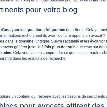
former son blog en un outil puissant pour attirer des clients et é
tinents pour votre blog
 d'
analyser les questions fréquentes
des clients. Cela perme
informations recherchent-ils avant de faire appel à un avocat ?
les
dans le domaine juridique. Suivre l'actualité et les évolutions
té peuvent générer jusqu'à
3 fois plus de trafic
que ceux sur des 
ts-clés
. Cela vous aide à comprendre ce que les internautes che
raître dans les résultats de recherche.
roduire un contenu qui résonne avec les besoins de ses clients 
logs pour avocats attirent des 