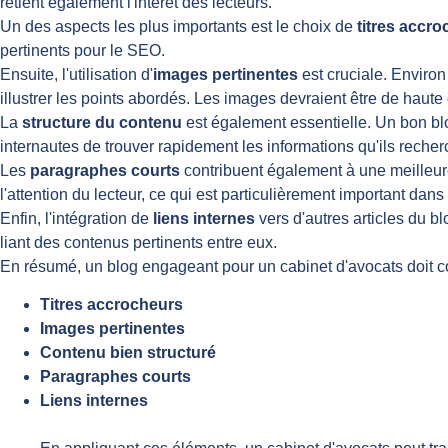
retient également l'intérêt des lecteurs.
Un des aspects les plus importants est le choix de
titres accr
pertinents pour le SEO.
Ensuite, l'utilisation d'
images pertinentes
est cruciale. Enviro
illustrer les points abordés. Les images devraient être de haute q
La
structure du contenu
est également essentielle. Un bon bl
internautes de trouver rapidement les informations qu'ils recher
Les
paragraphes courts
contribuent également à une meilleure 
l'attention du lecteur, ce qui est particulièrement important dan
Enfin, l'intégration de
liens internes
vers d'autres articles du b
liant des contenus pertinents entre eux.
En résumé, un blog engageant pour un cabinet d'avocats doit 
Titres accrocheurs
Images pertinentes
Contenu bien structuré
Paragraphes courts
Liens internes