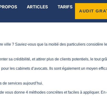
 PROPOS
ARTICLES
TARIFS
 d’avis pour votre cabin
AUDIT GRA
 ville ? Saviez-vous que la moitié des particuliers considère l
r sa crédibilité, et attirer plus de clients potentiels, le tout gr
our les cabinets d’avocats. Ils sont également un moyen efficac
ts de services aujourd’hui.
e vous donne 4 méthodes concrètes et faciles à appliquer. En q