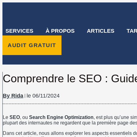
Aller
au
contenu
SERVICES
À PROPOS
ARTICLES
TAR
AUDIT GRATUIT
Comprendre le SEO : Guide
Rida
le
06/11/2024
Le
SEO
, ou
Search Engine Optimization
, est plus qu’une si
plupart des internautes ne regardent que la première page de
Dans cet article, nous allons explorer les aspects essentiels