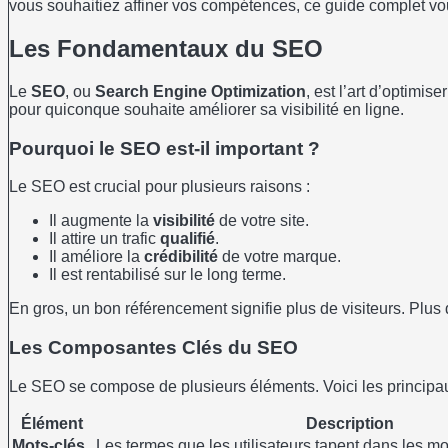
vous souhaitiez affiner vos compétences, ce guide complet vous 
Les Fondamentaux du SEO
Le
SEO
, ou
Search Engine Optimization
, est l’art d’optimi
pour quiconque souhaite améliorer sa visibilité en ligne.
Pourquoi le SEO est-il important ?
Le SEO est crucial pour plusieurs raisons :
Il augmente la
visibilité
de votre site.
Il attire un trafic
qualifié
.
Il améliore la
crédibilité
de votre marque.
Il est rentabilisé sur le long terme.
En gros, un bon référencement signifie plus de visiteurs. Plus 
Les Composantes Clés du SEO
Le SEO se compose de plusieurs éléments. Voici les principau
Élément
Description
Mots-clés
Les termes que les utilisateurs tapent dans les m