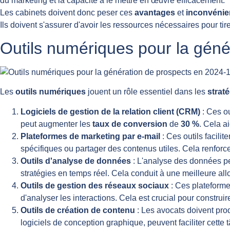
du marketing et la capacité à le mettre en œuvre efficacement.
Les cabinets doivent donc peser ces
avantages
et
inconvénie
Ils doivent s'assurer d'avoir les ressources nécessaires pour ti
Outils numériques pour la géné
Les
outils numériques
jouent un rôle essentiel dans les
strat
Logiciels de gestion de la relation client (CRM)
: Ces ou
peut augmenter les
taux de conversion
de
30 %
. Cela a
Plateformes de marketing par e-mail
: Ces outils facili
spécifiques ou partager des contenus utiles. Cela renforce
Outils d'analyse de données
: L'analyse des données per
stratégies en temps réel. Cela conduit à une meilleure all
Outils de gestion des réseaux sociaux
: Ces plateformes
d'analyser les interactions. Cela est crucial pour constru
Outils de création de contenu
: Les avocats doivent pro
logiciels de conception graphique, peuvent faciliter cette 