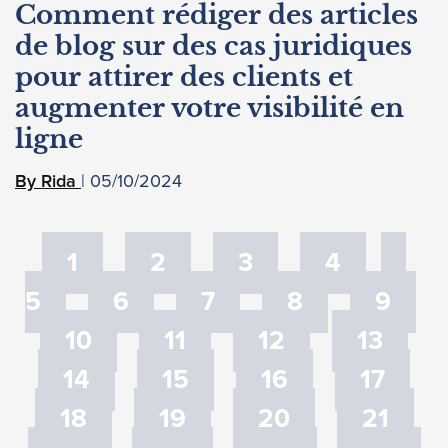
Comment rédiger des articles
de blog sur des cas juridiques
pour attirer des clients et
augmenter votre visibilité en
ligne
05/10/2024
Rida
1
2
3
4
5
6
7
8
9
10
11
12
13
14
15
16
17
18
19
20
21