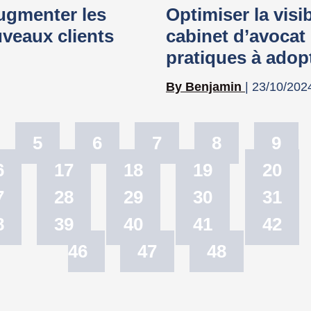
augmenter les
Optimiser la visi
uveaux clients
cabinet d’avocat 
pratiques à adop
Benjamin
23/10/202
5
6
7
8
9
6
17
18
19
20
7
28
29
30
31
8
39
40
41
42
46
47
48