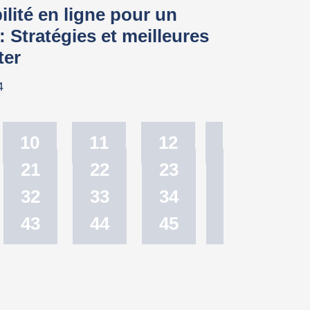
bilité en ligne pour un
: Stratégies et meilleures
ter
4
10
11
12
21
22
23
32
33
34
43
44
45