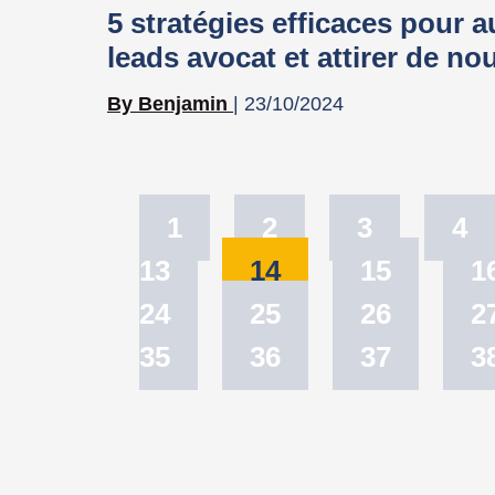
5 stratégies efficaces pour 
leads avocat et attirer de no
Benjamin
23/10/2024
1
2
3
4
13
14
15
1
24
25
26
2
35
36
37
3