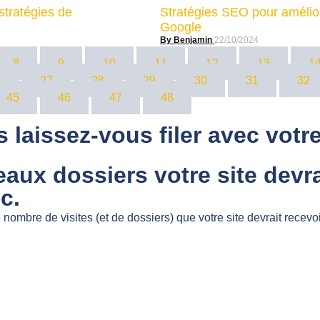
stratégies de
Stratégies SEO pour amélior
Google
Benjamin
22/10/2024
8
9
10
11
12
13
1
6
27
28
29
30
31
32
45
46
47
48
 laissez-vous filer avec votre
x dossiers votre site devrai
c.
 nombre de visites (et de dossiers) que votre site devrait rece