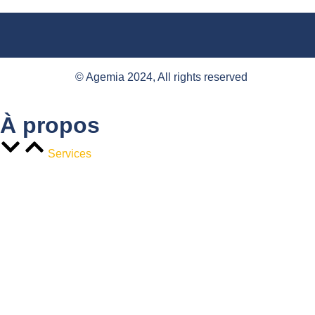
© Agemia 2024, All rights reserved
À propos
Services
MARKETING POUR CABINET D’AV
OCATS
DOMMAGES CORPORELS
DROIT PENAL
DROIT DE LA SANTÉ
DROIT IMMOBILIER
DROIT DU TRAVAIL