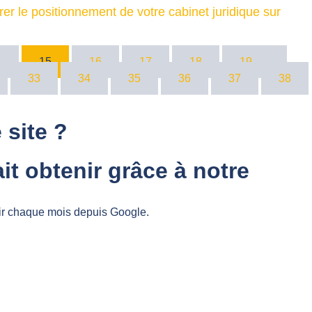
er le positionnement de votre cabinet juridique sur
4
15
16
17
18
19
33
34
35
36
37
38
 site ?
t obtenir grâce à notre
voir chaque mois depuis Google.