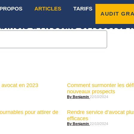
 PROPOS
ARTICLES
TARIFS
rts approuvées
AUDIT GRA
binets d'Avocats et recevez l
b avocat en 2023
Comment surmonter les défis 
nouveaux prospects
Benjamin
22/10/2024
tournables pour attirer de
Rendre service d’avocat plus
efficaces
Benjamin
22/10/2024