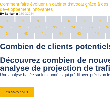
Comment faire évoluer un cabinet d’avocat grâce à des 
développement innovantes
Benjamin
22/10/2024
1
2
3
4
5
6
7
20
21
22
23
24
25
2
39
40
41
42
43
44
Combien de clients potentiels
Découvrez combien de nouveau
analyse de projection de trafi
Une analyse basée sur les données qui prédit avec précision le
en savoir plus