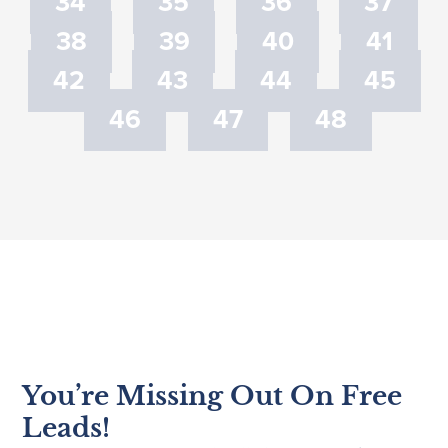
34
35
36
37
38
39
40
41
42
43
44
45
46
47
48
You’re Missing Out On Free
Leads!