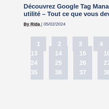
Découvrez Google Tag Mana
utilité – Tout ce que vous de
Rida
05/02/2024
1
2
3
4
13
14
15
1
24
25
26
2
35
36
37
3