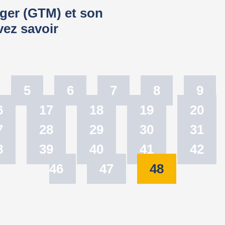
ger (GTM) et son
vez savoir
5
6
7
8
9
6
17
18
19
20
7
28
29
30
31
8
39
40
41
42
46
47
48